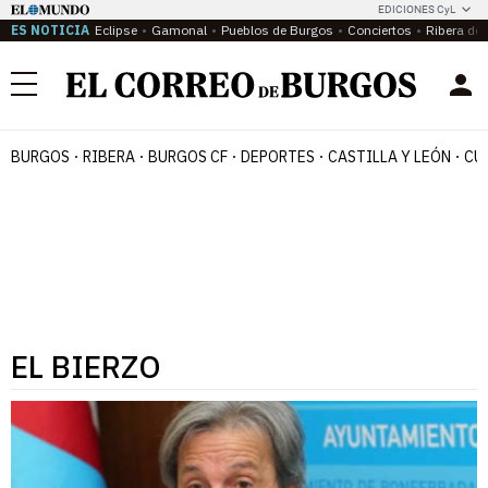
EDICIONES CyL
ES NOTICIA
Eclipse
Gamonal
Pueblos de Burgos
Conciertos
Ribera del
Menú
BURGOS
RIBERA
BURGOS CF
DEPORTES
CASTILLA Y LEÓN
CU
EL BIERZO