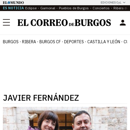
EDICIONES CyL
ES NOTICIA
Eclipse
Gamonal
Pueblos de Burgos
Conciertos
Ribera del
Menú
BURGOS
RIBERA
BURGOS CF
DEPORTES
CASTILLA Y LEÓN
CU
JAVIER FERNÁNDEZ