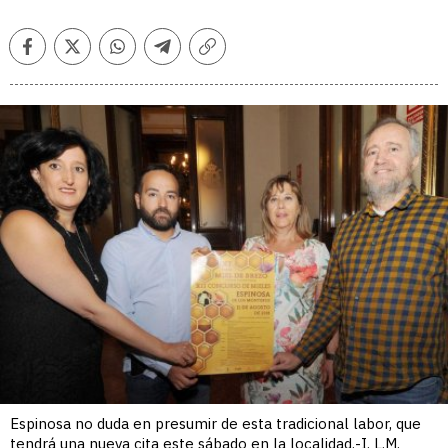
Facebook
Twitter
Whatsapp
Telegram
Copiar
enlace
Espinosa no duda en presumir de esta tradicional labor, que
tendrá una nueva cita este sábado en la localidad.-I. L.M.