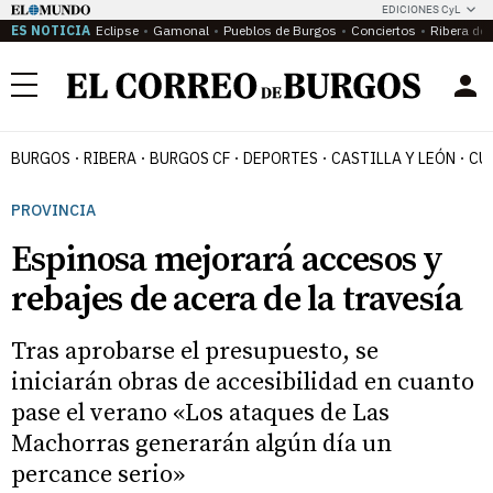
EDICIONES CyL
ES NOTICIA
Eclipse
Gamonal
Pueblos de Burgos
Conciertos
Ribera del
Menú
BURGOS
RIBERA
BURGOS CF
DEPORTES
CASTILLA Y LEÓN
CU
PROVINCIA
Espinosa mejorará accesos y
rebajes de acera de la travesía
Tras aprobarse el presupuesto, se
iniciarán obras de accesibilidad en cuanto
pase el verano «Los ataques de Las
Machorras generarán algún día un
percance serio»