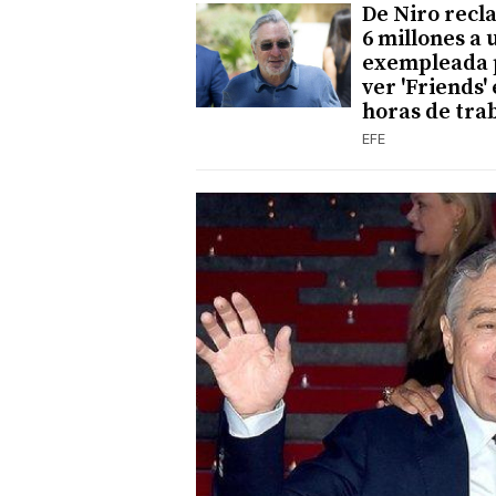
De Niro recl
6 millones a 
exempleada 
ver 'Friends'
horas de tra
EFE