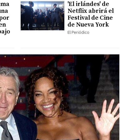
ama
'El irlándes' de
una
Netflix abrirá el
por
Festival de Cine
 en
de Nueva York
bajo
El Periódico