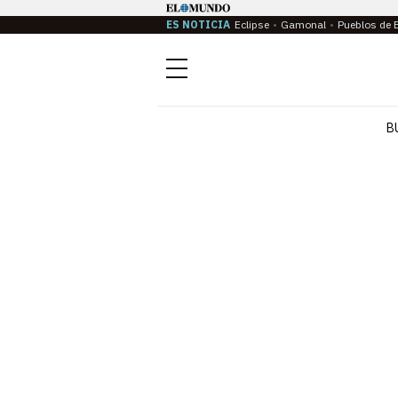
ES NOTICIA
Eclipse
Gamonal
Pueblos de 
Menú
B