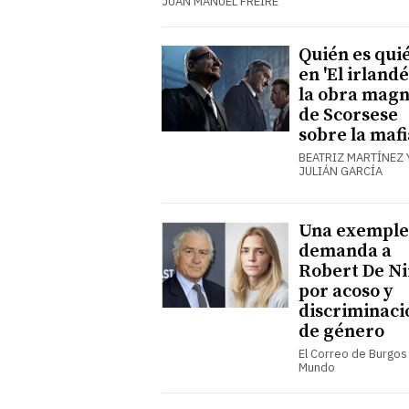
JUAN MANUEL FREIRE
Quién es qui
en 'El irlandés
la obra mag
de Scorsese
sobre la mafi
BEATRIZ MARTÍNEZ 
JULIÁN GARCÍA
Una exempl
demanda a
Robert De Ni
por acoso y
discriminaci
de género
El Correo de Burgos 
Mundo