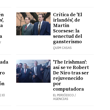
én
Crítica de 'El
',
irlandés', de
na
Martin
Scorsese: la
a
senectud del
gansterismo
Y
QUIM CASAS
eada
'The Irishman':
así se ve Robert
ro
De Niro tras ser
rejuvenecido
ón
por
computadora
| El
EL PERIÓDICO /
AGENCIAS