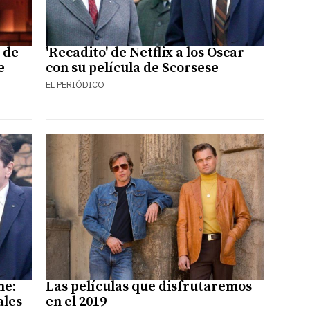
 de
'Recadito' de Netflix a los Oscar
e
con su película de Scorsese
EL PERIÓDICO
ne:
Las películas que disfrutaremos
ales
en el 2019