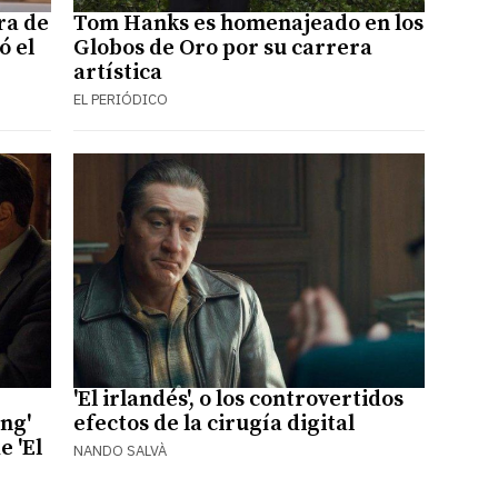
ra de
Tom Hanks es homenajeado en los
ó el
Globos de Oro por su carrera
artística
EL PERIÓDICO
'El irlandés', o los controvertidos
ng'
efectos de la cirugía digital
e 'El
NANDO SALVÀ