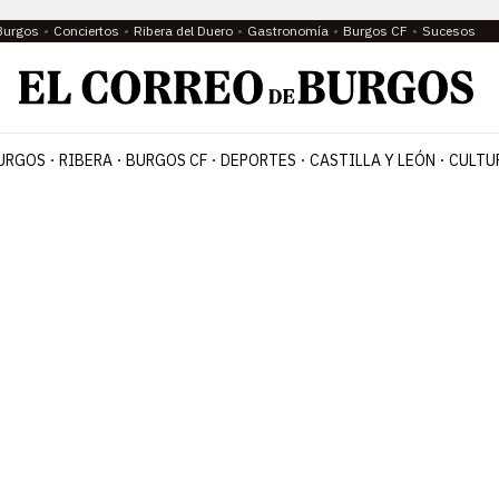
Burgos
Conciertos
Ribera del Duero
Gastronomía
Burgos CF
Sucesos
URGOS
RIBERA
BURGOS CF
DEPORTES
CASTILLA Y LEÓN
CULTU