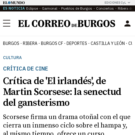
EDICIONES CyL
ES NOTICIA
Eclipse
Gamonal
Pueblos de Burgos
Conciertos
Ribera del
Menú
BURGOS
RIBERA
BURGOS CF
DEPORTES
CASTILLA Y LEÓN
CU
CULTURA
CRÍTICA DE CINE
Crítica de 'El irlandés', de
Martin Scorsese: la senectud
del gansterismo
Scorsese firma un drama otoñal con el que
cierra un inmenso ciclo sobre el hampa y,
al mismo tiempo, ofrece un curso