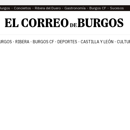
Burgos
Conciertos
Ribera del Duero
Gastronomía
Burgos CF
Sucesos
URGOS
RIBERA
BURGOS CF
DEPORTES
CASTILLA Y LEÓN
CULTU