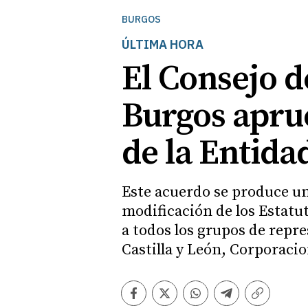
BURGOS
ÚLTIMA HORA
El Consejo d
Burgos aprue
de la Entida
Este acuerdo se produce una
modificación de los Estatu
a todos los grupos de repr
Castilla y León, Corporaci
Facebook
Twitter
Whatsapp
Telegram
Copiar