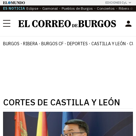
EDICIONES CyL
ES NOTICIA
Eclipse
Gamonal
Pueblos de Burgos
Conciertos
Ribera del
Menú
BURGOS
RIBERA
BURGOS CF
DEPORTES
CASTILLA Y LEÓN
CU
CORTES DE CASTILLA Y LEÓN