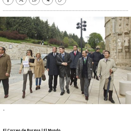
Facebook
Twitter
Whatsapp
Telegram
Copiar
enlace
-
El Correo de Burgos | El Mundo