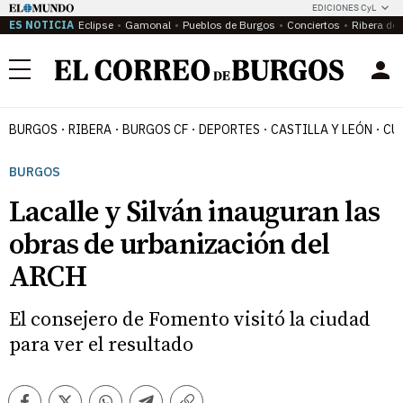
EDICIONES CyL
ES NOTICIA
Eclipse
Gamonal
Pueblos de Burgos
Conciertos
Ribera del
Menú
BURGOS
RIBERA
BURGOS CF
DEPORTES
CASTILLA Y LEÓN
CU
BURGOS
Lacalle y Silván inauguran las
obras de urbanización del
ARCH
El consejero de Fomento visitó la ciudad
para ver el resultado