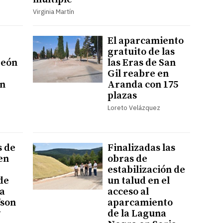
Virginia Martín
El aparcamiento
gratuito de las
León
las Eras de San
Gil reabre en
ón
Aranda con 175
plazas
Loreto Velázquez
s de
Finalizadas las
en
obras de
estabilización de
de
un talud en el
 a
acceso al
"son
aparcamiento
y
de la Laguna