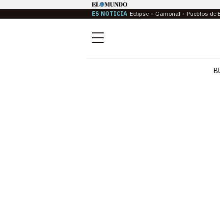
ES NOTICIA
Eclipse
Gamonal
Pueblos de 
Menú
B