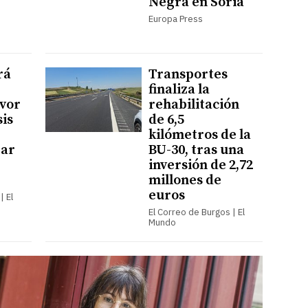
Negra en Soria
Europa Press
rá
Transportes
finaliza la
avor
rehabilitación
sis
de 6,5
kilómetros de la
rar
BU-30, tras una
inversión de 2,72
millones de
euros
| El
El Correo de Burgos | El
Mundo