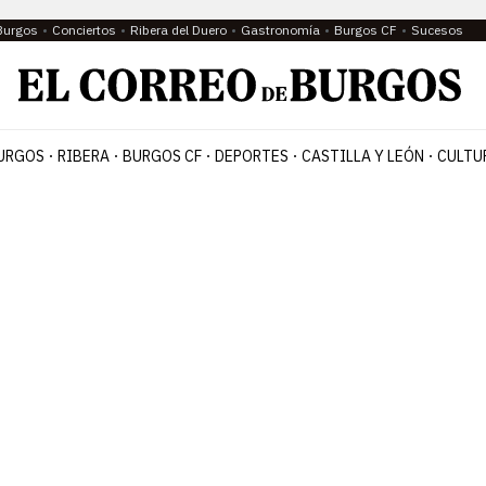
Burgos
Conciertos
Ribera del Duero
Gastronomía
Burgos CF
Sucesos
URGOS
RIBERA
BURGOS CF
DEPORTES
CASTILLA Y LEÓN
CULTU