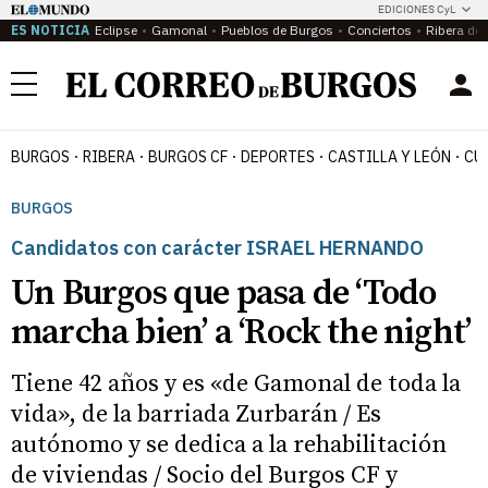
EDICIONES CyL
ES NOTICIA
Eclipse
Gamonal
Pueblos de Burgos
Conciertos
Ribera del
Menú
BURGOS
RIBERA
BURGOS CF
DEPORTES
CASTILLA Y LEÓN
CU
BURGOS
Candidatos con carácter ISRAEL HERNANDO
Un Burgos que pasa de ‘Todo
marcha bien’ a ‘Rock the night’
Tiene 42 años y es «de Gamonal de toda la
vida», de la barriada Zurbarán / Es
autónomo y se dedica a la rehabilitación
de viviendas / Socio del Burgos CF y