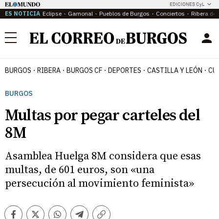
EDICIONES CyL
ES NOTICIA
Eclipse
Gamonal
Pueblos de Burgos
Conciertos
Ribera del
Menú
BURGOS
RIBERA
BURGOS CF
DEPORTES
CASTILLA Y LEÓN
CU
BURGOS
Multas por pegar carteles del
8M
Asamblea Huelga 8M considera que esas
multas, de 601 euros, son «una
persecución al movimiento feminista»
Facebook
Twitter
Whatsapp
Telegram
Copiar