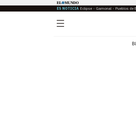
ES NOTICIA
Eclipse
Gamonal
Pueblos de 
Menú
B