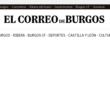
Burgos
Conciertos
Ribera del Duero
Gastronomía
Burgos CF
Sucesos
URGOS
RIBERA
BURGOS CF
DEPORTES
CASTILLA Y LEÓN
CULTU