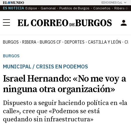
EDICIONES CyL
ES NOTICIA
Eclipse
Gamonal
Pueblos de Burgos
Conciertos
Ribera del
Menú
BURGOS
RIBERA
BURGOS CF
DEPORTES
CASTILLA Y LEÓN
CU
BURGOS
MUNICIPAL / CRISIS EN PODEMOS
Israel Hernando: «No me voy a
ninguna otra organización»
Dispuesto a seguir haciendo política en «la
calle», cree que «Podemos se está
quedando sin infraestructura»