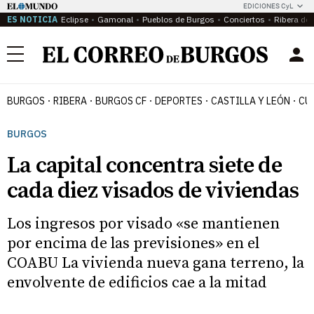
EDICIONES CyL
ES NOTICIA
Eclipse
Gamonal
Pueblos de Burgos
Conciertos
Ribera del
Menú
BURGOS
RIBERA
BURGOS CF
DEPORTES
CASTILLA Y LEÓN
CU
BURGOS
La capital concentra siete de
cada diez visados de viviendas
Los ingresos por visado «se mantienen
por encima de las previsiones» en el
COABU La vivienda nueva gana terreno, la
envolvente de edificios cae a la mitad