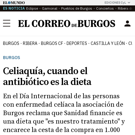
EDICIONES CyL
ES NOTICIA
Eclipse
Gamonal
Pueblos de Burgos
Conciertos
Ribera del
Menú
BURGOS
RIBERA
BURGOS CF
DEPORTES
CASTILLA Y LEÓN
CU
BURGOS
Celiaquía, cuando el
antibiótico es la dieta
En el Día Internacional de las personas
con enfermedad celíaca la asociación de
Burgos reclama que Sanidad financie es
una dieta que "es nuestro tratamiento" y
encarece la cesta de la compra en 1.000