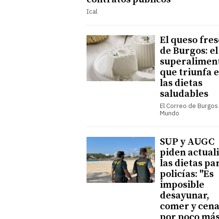
Ical
El queso fre
de Burgos: el
superalimen
que triunfa 
las dietas
saludables
El Correo de Burgos 
Mundo
SUP y AUGC
piden actual
las dietas pa
policías: "Es
imposible
desayunar,
comer y cen
por poco más