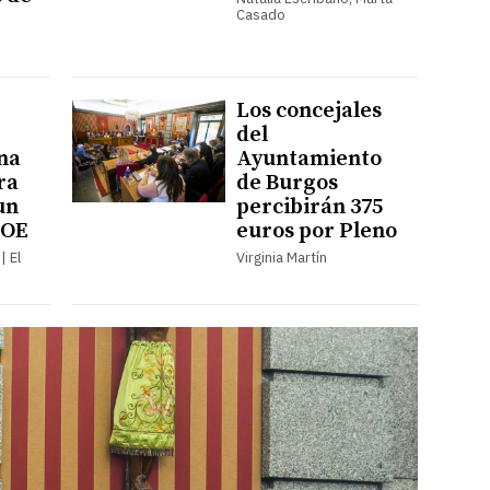
Casado
Los concejales
del
na
Ayuntamiento
ra
de Burgos
un
percibirán 375
SOE
euros por Pleno
| El
Virginia Martín