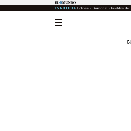
ES NOTICIA
Eclipse
Gamonal
Pueblos de 
Menú
B