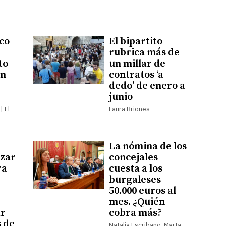
sco
El bipartito
rubrica más de
to
un millar de
en
contratos ‘a
dedo’ de enero a
junio
| El
Laura Briones
La nómina de los
izar
concejales
ra
cuesta a los
burgaleses
50.000 euros al
mes. ¿Quién
ar
cobra más?
 de
Natalia Escribano, Marta