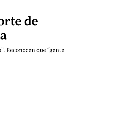
orte de
ia
o”. Reconocen que “gente