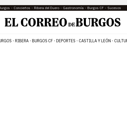
Burgos
Conciertos
Ribera del Duero
Gastronomía
Burgos CF
Sucesos
URGOS
RIBERA
BURGOS CF
DEPORTES
CASTILLA Y LEÓN
CULTU