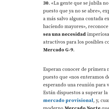
30
. «La gente que se jubila no
puesto que ya no se abre», e
a más salvo alguna contada e
haciendo mayores», reconoce D
sea una necesidad
imperiosa 
atractivos para los posibles 
Mercado G-9
.
Esperan conocer de primera m
puesto que «nos enteramos de
esperando una reunión para ve
Están dispuestos a superar la
mercado provisional
, y, cu
moderno
Mercado Norte
que