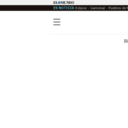
ES NOTICIA
Eclipse
Gamonal
Pueblos de 
Menú
B