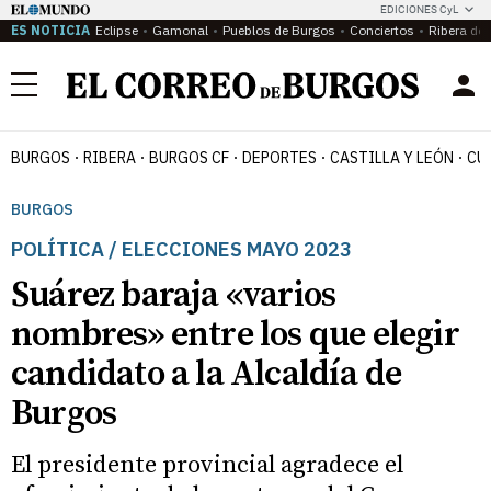
EDICIONES CyL
ES NOTICIA
Eclipse
Gamonal
Pueblos de Burgos
Conciertos
Ribera del
Menú
BURGOS
RIBERA
BURGOS CF
DEPORTES
CASTILLA Y LEÓN
CU
BURGOS
POLÍTICA / ELECCIONES MAYO 2023
Suárez baraja «varios
nombres» entre los que elegir
candidato a la Alcaldía de
Burgos
El presidente provincial agradece el