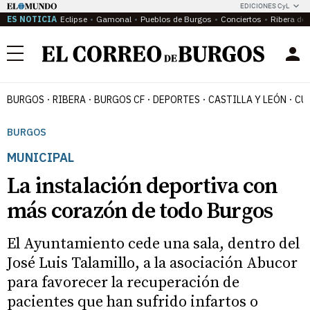
EDICIONES CyL
ES NOTICIA
Eclipse
Gamonal
Pueblos de Burgos
Conciertos
Ribera del
Menú
BURGOS
RIBERA
BURGOS CF
DEPORTES
CASTILLA Y LEÓN
CU
BURGOS
MUNICIPAL
La instalación deportiva con
más corazón de todo Burgos
El Ayuntamiento cede una sala, dentro del
José Luis Talamillo, a la asociación Abucor
para favorecer la recuperación de
pacientes que han sufrido infartos o