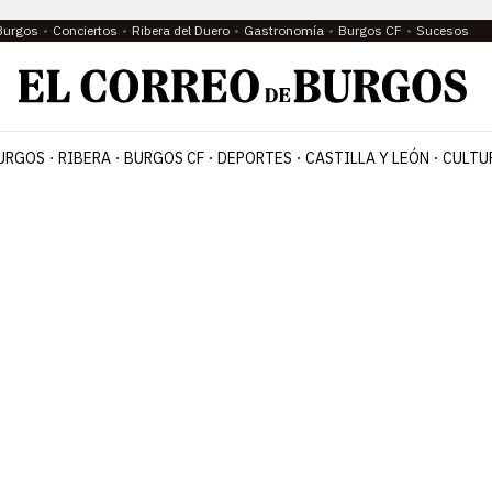
Burgos
Conciertos
Ribera del Duero
Gastronomía
Burgos CF
Sucesos
URGOS
RIBERA
BURGOS CF
DEPORTES
CASTILLA Y LEÓN
CULTU