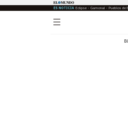
ES NOTICIA
Eclipse
Gamonal
Pueblos de 
Menú
B