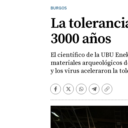
BURGOS
La toleranci
3000 años
El científico de la UBU Ene
materiales arqueológicos 
y los virus aceleraron la tol
Facebook
Twitter
Whatsapp
Telegram
Copiar
enlace