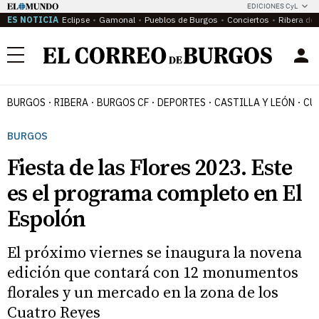
EDICIONES CyL
ES NOTICIA
Eclipse
Gamonal
Pueblos de Burgos
Conciertos
Ribera del
Menú
BURGOS
RIBERA
BURGOS CF
DEPORTES
CASTILLA Y LEÓN
CU
BURGOS
Fiesta de las Flores 2023. Este
es el programa completo en El
Espolón
El próximo viernes se inaugura la novena
edición que contará con 12 monumentos
florales y un mercado en la zona de los
Cuatro Reyes