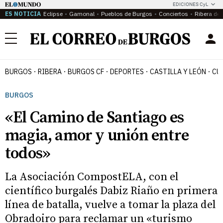
EDICIONES CyL
ES NOTICIA
Eclipse
Gamonal
Pueblos de Burgos
Conciertos
Ribera del
Menú
BURGOS
RIBERA
BURGOS CF
DEPORTES
CASTILLA Y LEÓN
CU
BURGOS
«El Camino de Santiago es
magia, amor y unión entre
todos»
La Asociación CompostELA, con el
científico burgalés Dabiz Riaño en primera
línea de batalla, vuelve a tomar la plaza del
Obradoiro para reclamar un «turismo