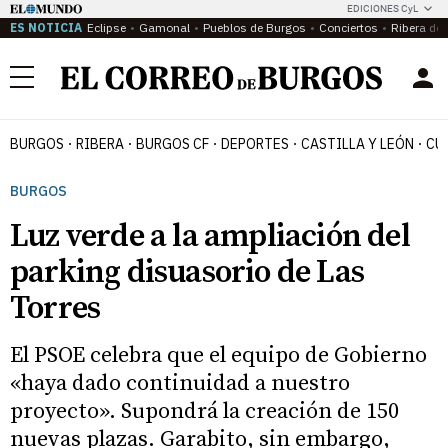
EDICIONES CyL
ES NOTICIA
Eclipse
Gamonal
Pueblos de Burgos
Conciertos
Ribera del
Menú
BURGOS
RIBERA
BURGOS CF
DEPORTES
CASTILLA Y LEÓN
CU
BURGOS
Luz verde a la ampliación del
parking disuasorio de Las
Torres
El PSOE celebra que el equipo de Gobierno
«haya dado continuidad a nuestro
proyecto». Supondrá la creación de 150
nuevas plazas. Garabito, sin embargo,