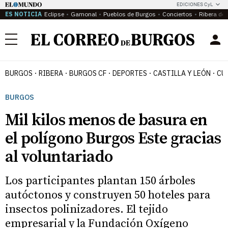
EDICIONES CyL
ES NOTICIA
Eclipse
Gamonal
Pueblos de Burgos
Conciertos
Ribera del
Menú
BURGOS
RIBERA
BURGOS CF
DEPORTES
CASTILLA Y LEÓN
CU
BURGOS
Mil kilos menos de basura en
el polígono Burgos Este gracias
al voluntariado
Los participantes plantan 150 árboles
autóctonos y construyen 50 hoteles para
insectos polinizadores. El tejido
empresarial y la Fundación Oxígeno