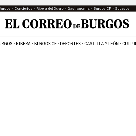
Burgos
Conciertos
Ribera del Duero
Gastronomía
Burgos CF
Sucesos
URGOS
RIBERA
BURGOS CF
DEPORTES
CASTILLA Y LEÓN
CULTU