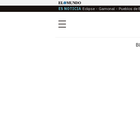
ES NOTICIA
Eclipse
Gamonal
Pueblos de 
Menú
B