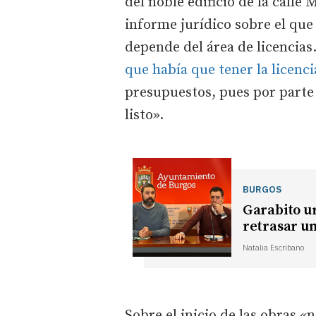
del noble edificio de la calle
informe jurídico sobre el qu
depende del área de licencias
que había que tener la licenci
presupuestos, pues por part
listo».
BURGOS
Garabito ur
retrasar un
Natalia Escribano
Sobre el inicio de las obras 