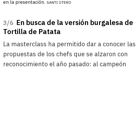
en la presentación.
SANTI OTERO
En busca de la versión burgalesa de
/6
Tortilla de Patata
La masterclass ha permitido dar a conocer las
propuestas de los chefs que se alzaron con
reconocimiento el año pasado: al campeón
Pedro José Román se fueron uniendo la
subcampeona nacional de Tortilla con ... Celia
Correira (Restaurante La Teulada). A ellos se
sumaron los burgaleses Javier Izquierdo,
ganador el año pasado en la mejor tortilla de
patata, y a Ricardo Martin (La Posada de
Pradorey) que ganó la mejor tortilla de patata