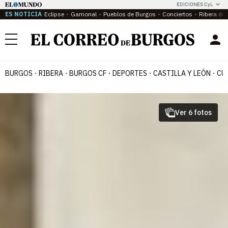
EDICIONES CyL
ES NOTICIA
Eclipse
Gamonal
Pueblos de Burgos
Conciertos
Ribera del
Menú
BURGOS
RIBERA
BURGOS CF
DEPORTES
CASTILLA Y LEÓN
CU
Ver 6 fotos