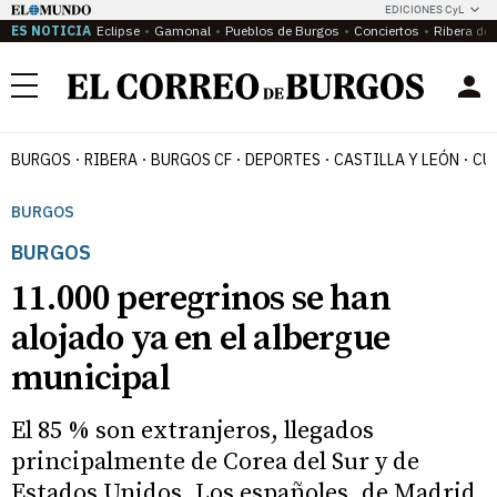
EDICIONES CyL
ES NOTICIA
Eclipse
Gamonal
Pueblos de Burgos
Conciertos
Ribera del
Menú
BURGOS
RIBERA
BURGOS CF
DEPORTES
CASTILLA Y LEÓN
CU
BURGOS
BURGOS
11.000 peregrinos se han
alojado ya en el albergue
municipal
El 85 % son extranjeros, llegados
principalmente de Corea del Sur y de
Estados Unidos. Los españoles, de Madrid,