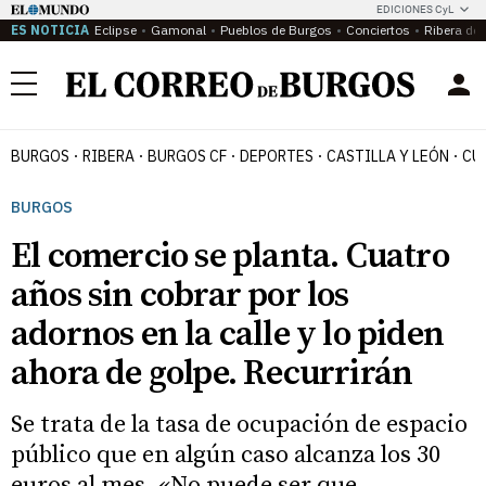
EDICIONES CyL
ES NOTICIA
Eclipse
Gamonal
Pueblos de Burgos
Conciertos
Ribera del
Menú
BURGOS
RIBERA
BURGOS CF
DEPORTES
CASTILLA Y LEÓN
CU
BURGOS
El comercio se planta. Cuatro
años sin cobrar por los
adornos en la calle y lo piden
ahora de golpe. Recurrirán
Se trata de la tasa de ocupación de espacio
público que en algún caso alcanza los 30
euros al mes. «No puede ser que