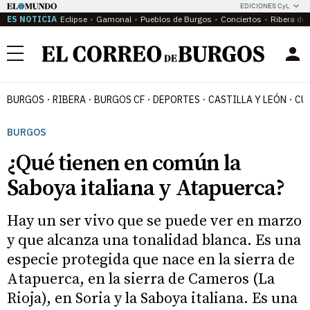
EDICIONES CyL
ES NOTICIA
Eclipse
Gamonal
Pueblos de Burgos
Conciertos
Ribera del
Menú
BURGOS
RIBERA
BURGOS CF
DEPORTES
CASTILLA Y LEÓN
CU
BURGOS
¿Qué tienen en común la
Saboya italiana y Atapuerca?
Hay un ser vivo que se puede ver en marzo
y que alcanza una tonalidad blanca. Es una
especie protegida que nace en la sierra de
Atapuerca, en la sierra de Cameros (La
Rioja), en Soria y la Saboya italiana. Es una