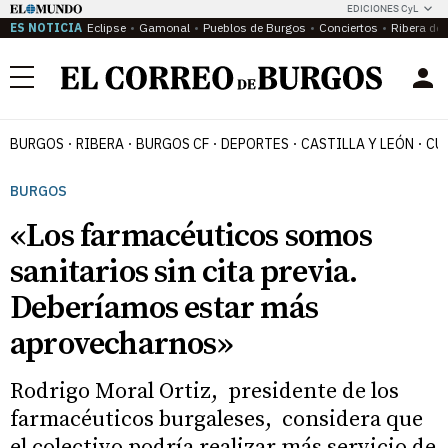
EDICIONES CyL
ES NOTICIA
Eclipse
Gamonal
Pueblos de Burgos
Conciertos
Ribera del
Menú
BURGOS
RIBERA
BURGOS CF
DEPORTES
CASTILLA Y LEÓN
CU
BURGOS
«Los farmacéuticos somos
sanitarios sin cita previa.
Deberíamos estar más
aprovecharnos»
Rodrigo Moral Ortiz, presidente de los
farmacéuticos burgaleses, considera que
el colectivo podría realizar más servicio de