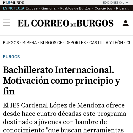
EDICIONES CyL
ES NOTICIA
Eclipse
Gamonal
Pueblos de Burgos
Conciertos
Ribera del
Menú
BURGOS
RIBERA
BURGOS CF
DEPORTES
CASTILLA Y LEÓN
CU
BURGOS
Bachillerato Internacional.
Motivación como principio y
fin
El IES Cardenal López de Mendoza ofrece
desde hace cuatro décadas este programa
destinado a jóvenes con hambre de
conocimiento "que buscan herramientas