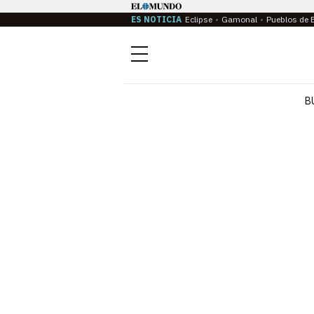
ES NOTICIA
Eclipse
Gamonal
Pueblos de 
Menú
B