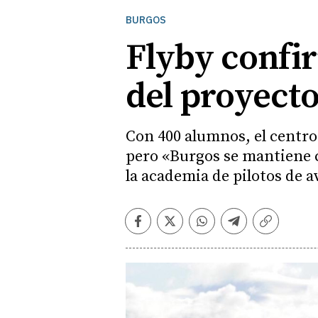
BURGOS
Flyby confi
del proyecto
Con 400 alumnos, el centro
pero «Burgos se mantiene c
la academia de pilotos de a
Facebook
Twitter
Whatsapp
Telegram
Copiar
enlace