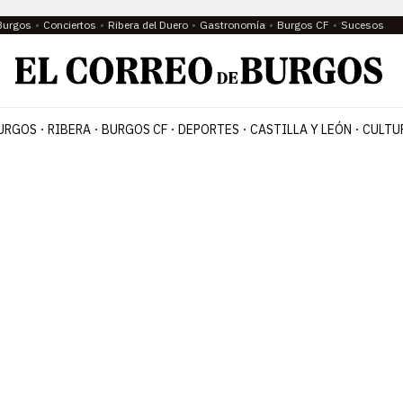
Burgos
Conciertos
Ribera del Duero
Gastronomía
Burgos CF
Sucesos
URGOS
RIBERA
BURGOS CF
DEPORTES
CASTILLA Y LEÓN
CULTU