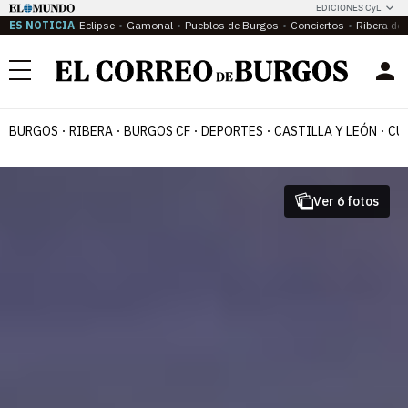
EDICIONES CyL
ES NOTICIA
Eclipse
Gamonal
Pueblos de Burgos
Conciertos
Ribera del
Menú
BURGOS
RIBERA
BURGOS CF
DEPORTES
CASTILLA Y LEÓN
CU
Ver 6 fotos