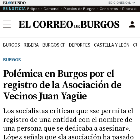
EDICIONES CyL
ES NOTICIA
Eclipse
Gamonal
Pueblos de Burgos
Conciertos
Ribera del
Menú
BURGOS
RIBERA
BURGOS CF
DEPORTES
CASTILLA Y LEÓN
CU
BURGOS
Polémica en Burgos por el
registro de la Asociación de
Vecinos Juan Yagüe
Los socialistas critican que «se permita el
registro de una entidad con el nombre de
una persona que se dedicaba a asesinar».
López señala que «la asociación ha pasado