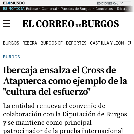
EDICIONES CyL
ES NOTICIA
Eclipse
Gamonal
Pueblos de Burgos
Conciertos
Ribera del
Menú
BURGOS
RIBERA
BURGOS CF
DEPORTES
CASTILLA Y LEÓN
CU
BURGOS
Ibercaja ensalza el Cross de
Atapuerca como ejemplo de la
"cultura del esfuerzo"
La entidad renueva el convenio de
colaboración con la Diputación de Burgos
y se mantiene como principal
patrocinador de la prueba internacional