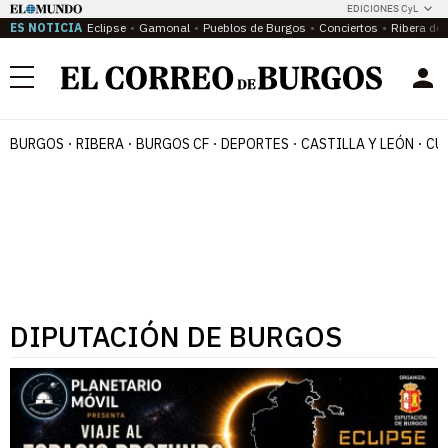
EDICIONES CyL
ES NOTICIA
Eclipse
Gamonal
Pueblos de Burgos
Conciertos
Ribera del
Menú
BURGOS
RIBERA
BURGOS CF
DEPORTES
CASTILLA Y LEÓN
CU
DIPUTACIÓN DE BURGOS