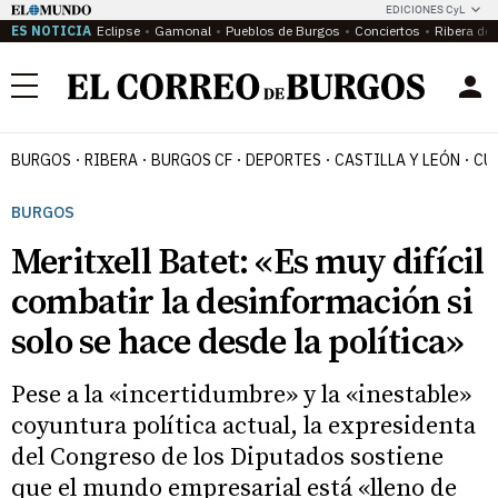
EDICIONES CyL
ES NOTICIA
Eclipse
Gamonal
Pueblos de Burgos
Conciertos
Ribera del
Menú
BURGOS
RIBERA
BURGOS CF
DEPORTES
CASTILLA Y LEÓN
CU
BURGOS
Meritxell Batet: «Es muy difícil
combatir la desinformación si
solo se hace desde la política»
Pese a la «incertidumbre» y la «inestable»
coyuntura política actual, la expresidenta
del Congreso de los Diputados sostiene
que el mundo empresarial está «lleno de