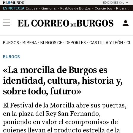
EDICIONES CyL
ES NOTICIA
Eclipse
Gamonal
Pueblos de Burgos
Conciertos
Ribera del
Menú
BURGOS
RIBERA
BURGOS CF
DEPORTES
CASTILLA Y LEÓN
CU
BURGOS
«La morcilla de Burgos es
identidad, cultura, historia y,
sobre todo, futuro»
El Festival de la Morcilla abre sus puertas,
en la plaza del Rey San Fernando,
poniendo en valor el «compromiso» de
quienes llevan el producto estrella de la