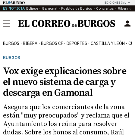
EDICIONES CyL
ES NOTICIA
Eclipse
Gamonal
Pueblos de Burgos
Conciertos
Ribera del
Menú
BURGOS
RIBERA
BURGOS CF
DEPORTES
CASTILLA Y LEÓN
CU
BURGOS
Vox exige explicaciones sobre
el nuevo sistema de carga y
descarga en Gamonal
Asegura que los comerciantes de la zona
están "muy preocupados" y reclama que el
Ayuntamiento los reúna para resolver
dudas. Sobre los bonos al consumo, Raúl