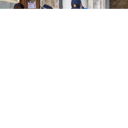
Imagen del dispositivo de control
TOMAS ALONSO
Operativo de vigilancia de
/13
patinetes y bicicletas