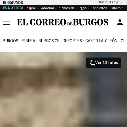
EDICIONES CyL
ES NOTICIA
Eclipse
Gamonal
Pueblos de Burgos
Conciertos
Ribera del
Menú
BURGOS
RIBERA
BURGOS CF
DEPORTES
CASTILLA Y LEÓN
CU
Ver 13 fotos