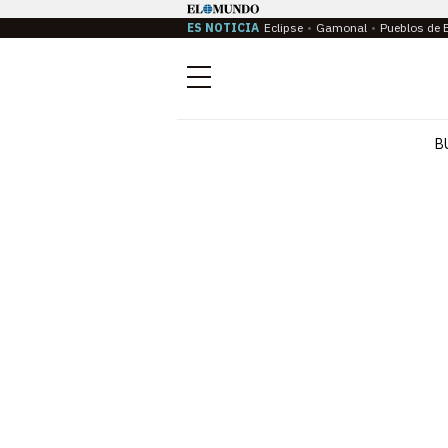
ES NOTICIA
Eclipse
Gamonal
Pueblos de 
Menú
B