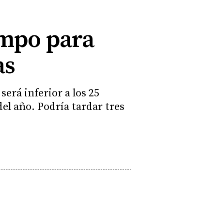
empo para
as
erá inferior a los 25
del año. Podría tardar tres