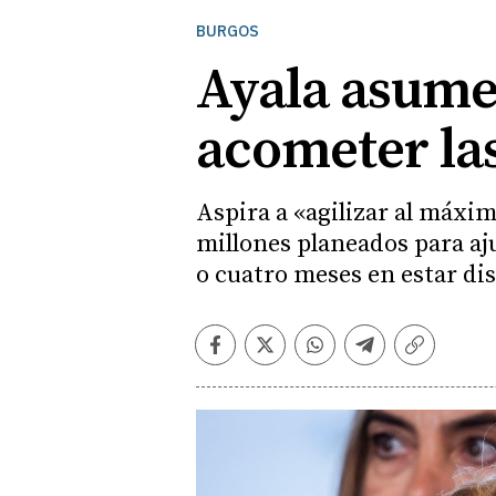
BURGOS
Ayala asume
acometer las
Aspira a «agilizar al máxim
millones planeados para aju
o cuatro meses en estar di
Facebook
Twitter
Whatsapp
Telegram
Copiar
enlace