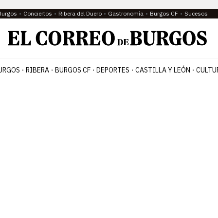
Burgos
Conciertos
Ribera del Duero
Gastronomía
Burgos CF
Sucesos
URGOS
RIBERA
BURGOS CF
DEPORTES
CASTILLA Y LEÓN
CULTU