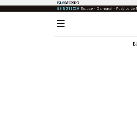
ES NOTICIA
Eclipse
Gamonal
Pueblos de 
Menú
B