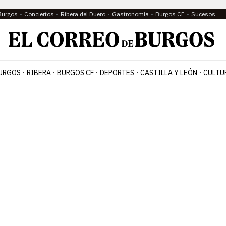
Burgos
Conciertos
Ribera del Duero
Gastronomía
Burgos CF
Sucesos
URGOS
RIBERA
BURGOS CF
DEPORTES
CASTILLA Y LEÓN
CULTU