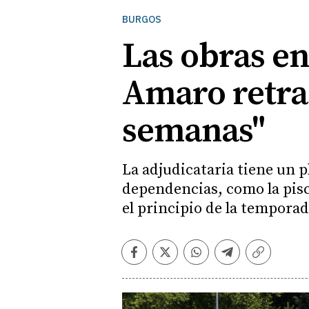
BURGOS
Las obras en
Amaro retras
semanas"
La adjudicataria tiene un p
dependencias, como la pisci
el principio de la temporad
Facebook
Twitter
Whatsapp
Telegram
Copiar
enlace