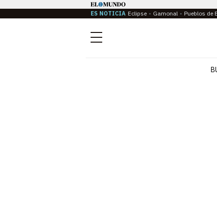
ES NOTICIA
Eclipse
Gamonal
Pueblos de 
Menú
B