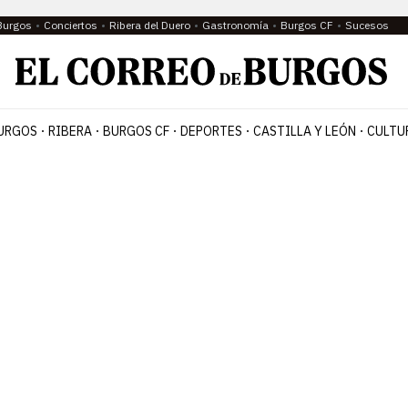
Burgos
Conciertos
Ribera del Duero
Gastronomía
Burgos CF
Sucesos
URGOS
RIBERA
BURGOS CF
DEPORTES
CASTILLA Y LEÓN
CULTU