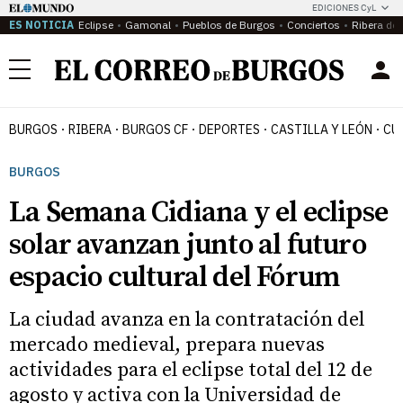
EDICIONES CyL
ES NOTICIA
Eclipse
Gamonal
Pueblos de Burgos
Conciertos
Ribera del
Menú
BURGOS
RIBERA
BURGOS CF
DEPORTES
CASTILLA Y LEÓN
CU
BURGOS
La Semana Cidiana y el eclipse
solar avanzan junto al futuro
espacio cultural del Fórum
La ciudad avanza en la contratación del
mercado medieval, prepara nuevas
actividades para el eclipse total del 12 de
agosto y activa con la Universidad de