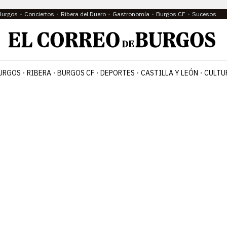
Burgos
Conciertos
Ribera del Duero
Gastronomía
Burgos CF
Sucesos
URGOS
RIBERA
BURGOS CF
DEPORTES
CASTILLA Y LEÓN
CULTU