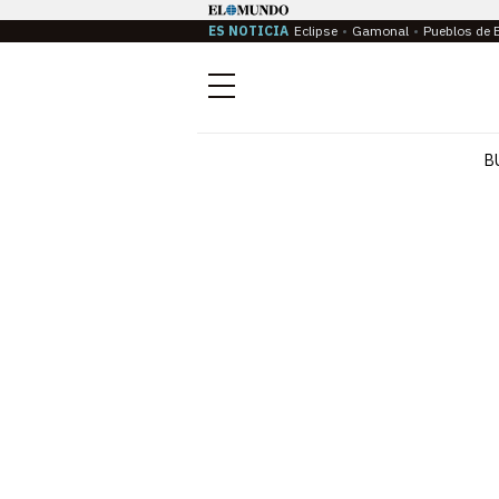
ES NOTICIA
Eclipse
Gamonal
Pueblos de 
Menú
B