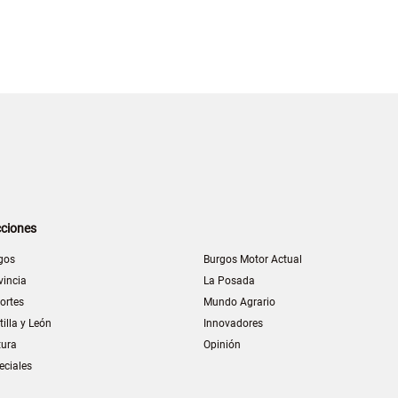
ciones
gos
Burgos Motor Actual
vincia
La Posada
ortes
Mundo Agrario
tilla y León
Innovadores
tura
Opinión
eciales