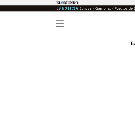
ES NOTICIA
Eclipse
Gamonal
Pueblos de 
Menú
B