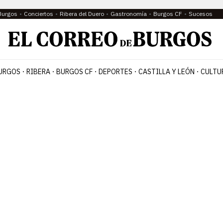
Burgos
Conciertos
Ribera del Duero
Gastronomía
Burgos CF
Sucesos
URGOS
RIBERA
BURGOS CF
DEPORTES
CASTILLA Y LEÓN
CULTU