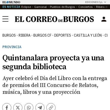
EDICIONES CyL
ES NOTICIA
Eclipse
Gamonal
Pueblos de Burgos
Conciertos
Ribera del
Menú
BURGOS
RIBERA
BURGOS CF
DEPORTES
CASTILLA Y LEÓN
CU
PROVINCIA
Quintanalara proyecta ya una
segunda biblioteca
Ayer celebró el Día del Libro con la entrega
de premios del III Concurso de Relatos,
música, libros y una proyección
Facebook
Twitter
Whatsapp
Telegram
Copiar