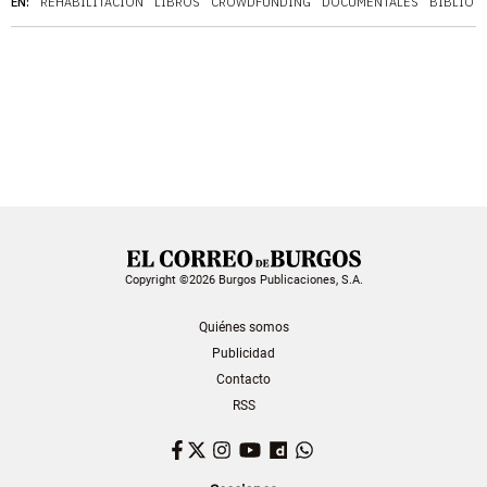
EN:
REHABILITACIÓN
LIBROS
CROWDFUNDING
DOCUMENTALES
BIBLIOT
Copyright ©2026 Burgos Publicaciones, S.A.
Quiénes somos
Publicidad
Contacto
RSS
Facebook
Twitter
Instagram
YouTube
Dailymotion
WhatsApp