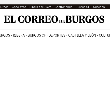
Burgos
Conciertos
Ribera del Duero
Gastronomía
Burgos CF
Sucesos
URGOS
RIBERA
BURGOS CF
DEPORTES
CASTILLA Y LEÓN
CULTU