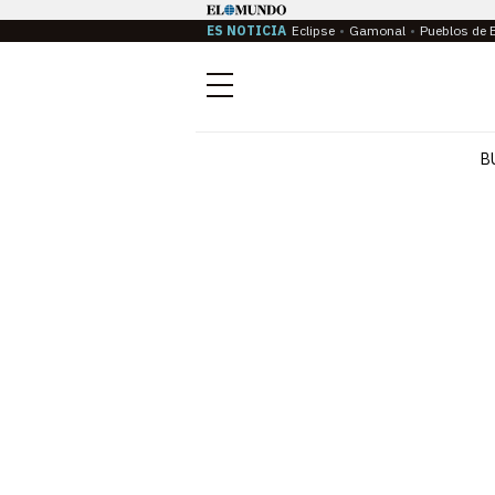
ES NOTICIA
Eclipse
Gamonal
Pueblos de 
Menú
B