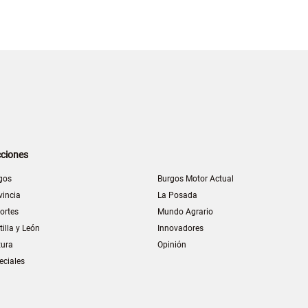
ciones
gos
Burgos Motor Actual
vincia
La Posada
ortes
Mundo Agrario
tilla y León
Innovadores
tura
Opinión
eciales