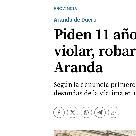
PROVINCIA
Aranda de Duero
Piden 11 año
violar, roba
Aranda
Según la denuncia primero 
desnudas de la víctima en 
Facebook
Twitter
Whatsapp
Telegram
Copiar
enlace