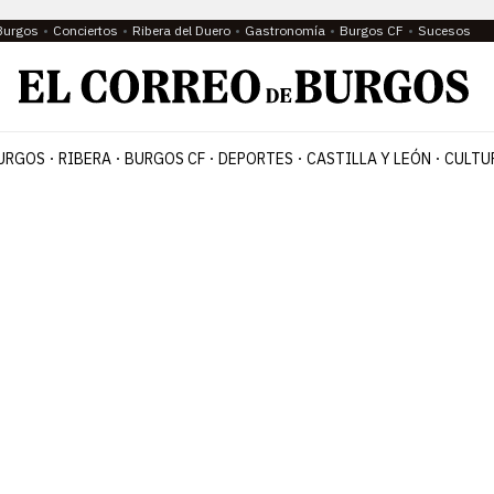
Burgos
Conciertos
Ribera del Duero
Gastronomía
Burgos CF
Sucesos
URGOS
RIBERA
BURGOS CF
DEPORTES
CASTILLA Y LEÓN
CULTU