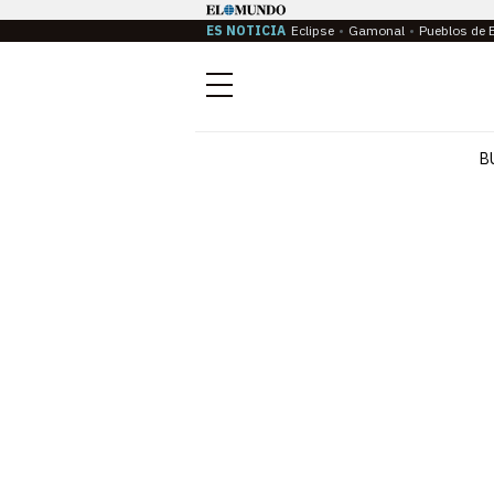
ES NOTICIA
Eclipse
Gamonal
Pueblos de 
Menú
B