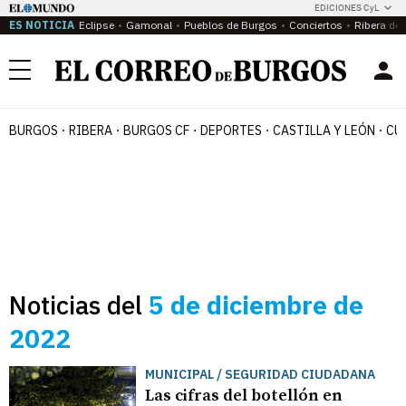
EDICIONES CyL
ES NOTICIA
Eclipse
Gamonal
Pueblos de Burgos
Conciertos
Ribera del
Menú
BURGOS
RIBERA
BURGOS CF
DEPORTES
CASTILLA Y LEÓN
CU
Noticias del
5 de diciembre de
2022
MUNICIPAL / SEGURIDAD CIUDADANA
Las cifras del botellón en